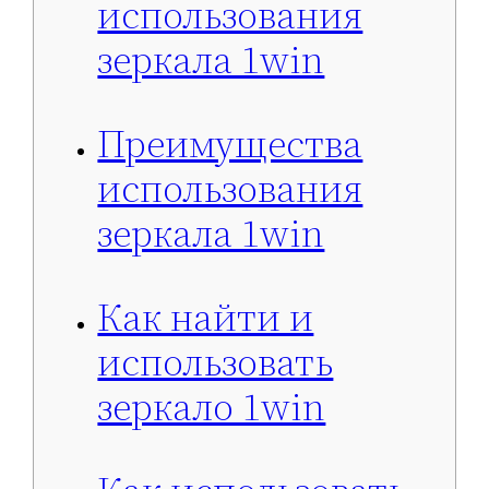
использования
зеркала 1win
Преимущества
использования
зеркала 1win
Как найти и
использовать
зеркало 1win