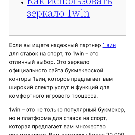
Как использовать
зеркало 1win
Если вы ищете надежный партнер
1 вин
для ставок на спорт, то 1win – это
отличный выбор. Это зеркало
официального сайта букмекерской
конторы 1вин, которое предлагает вам
широкий спектр услуг и функций для
комфортного игрового процесса.
1win – это не только популярный букмекер,
но и платформа для ставок на спорт,
которая предлагает вам множество
преимуществ. Вам доступны более 20 000