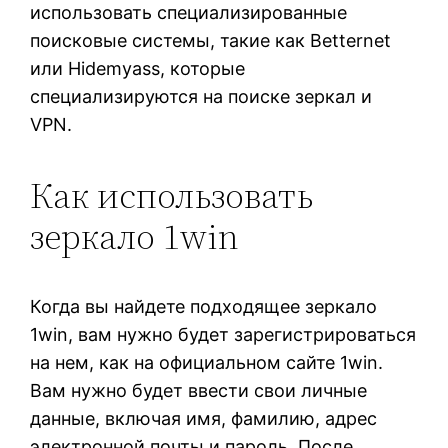
использовать специализированные
поисковые системы, такие как Betternet
или Hidemyass, которые
специализируются на поиске зеркал и
VPN.
Как использовать
зеркало 1win
Когда вы найдете подходящее зеркало
1win, вам нужно будет зарегистрироваться
на нем, как на официальном сайте 1win.
Вам нужно будет ввести свои личные
данные, включая имя, фамилию, адрес
электронной почты и пароль. После