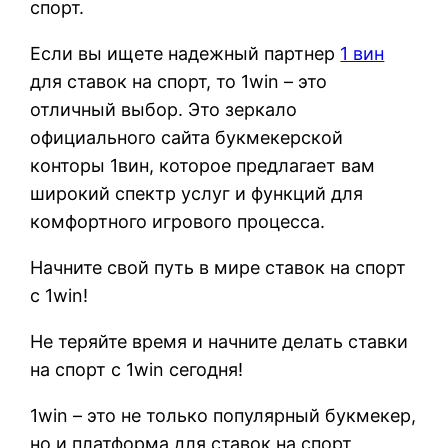
спорт.
Если вы ищете надежный партнер
1 вин
для ставок на спорт, то 1win – это
отличный выбор. Это зеркало
официального сайта букмекерской
конторы 1вин, которое предлагает вам
широкий спектр услуг и функций для
комфортного игрового процесса.
Начните свой путь в мире ставок на спорт
с 1win!
Не теряйте время и начните делать ставки
на спорт с 1win сегодня!
1win – это не только популярный букмекер,
но и платформа для ставок на спорт,