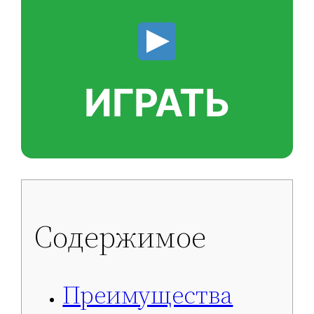
ИГРАТЬ
Содержимое
Преимущества