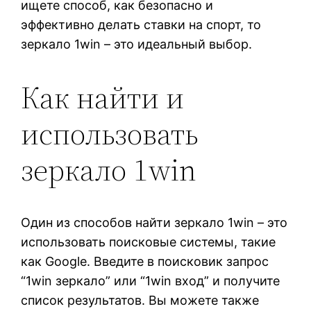
ищете способ, как безопасно и
эффективно делать ставки на спорт, то
зеркало 1win – это идеальный выбор.
Как найти и
использовать
зеркало 1win
Один из способов найти зеркало 1win – это
использовать поисковые системы, такие
как Google. Введите в поисковик запрос
“1win зеркало” или “1win вход” и получите
список результатов. Вы можете также