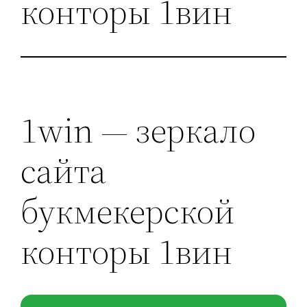
конторы 1вин
1win — зеркало
сайта
букмекерской
конторы 1вин