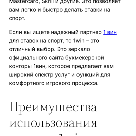
Mastercard, Skrill и другие. Это позволяет
вам легко и быстро делать ставки на
спорт.
Если вы ищете надежный партнер
1 вин
для ставок на спорт, то 1win – это
отличный выбор. Это зеркало
официального сайта букмекерской
конторы 1вин, которое предлагает вам
широкий спектр услуг и функций для
комфортного игрового процесса.
Преимущества
использования