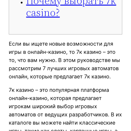
Почему выбрать 7k
casino?
Если вы ищете новые возможности для
игры в онлайн-казино, то 7к казино – это
то, что вам нужно. В этом руководстве мы
рассмотрим 7 лучших игровых автоматов
онлайн, которые предлагает 7к казино.
7к казино – это популярная платформа
онлайн-казино, которая предлагает
игрокам широкий выбор игровых
автоматов от ведущих разработчиков. В их
каталоге вы можете найти классические
игры, такие как слоты, карточные игры, а