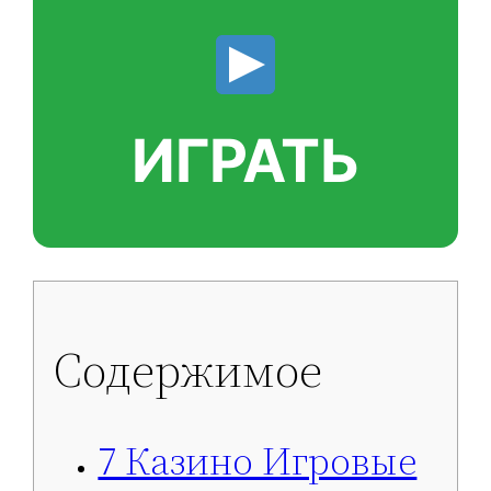
ИГРАТЬ
Содержимое
7 Казино Игровые