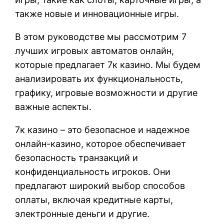
также новые и инновационные игры.
В этом руководстве мы рассмотрим 7
лучших игровых автоматов онлайн,
которые предлагает 7к казино. Мы будем
анализировать их функциональность,
графику, игровые возможности и другие
важные аспекты.
7к казино – это безопасное и надежное
онлайн-казино, которое обеспечивает
безопасность транзакций и
конфиденциальность игроков. Они
предлагают широкий выбор способов
оплаты, включая кредитные карты,
электронные деньги и другие.