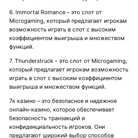
6. Immortal Romance – это слот от
Microgaming, который предлагает игрокам
возможность играть в слот с высоким
коэффициентом выигрыша и множеством
функций.
7. Thunderstruck – это слот от Microgaming,
который предлагает игрокам возможность
играть в слот с высоким коэффициентом
выигрыша и множеством функций.
7к казино – это безопасное и надежное
онлайн-казино, которое обеспечивает
безопасность транзакций и
конфиденциальность игроков. Они
предлагают широкий выбор способов