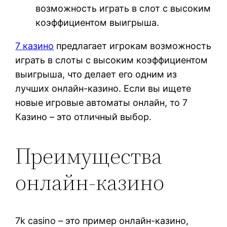
возможность играть в слот с высоким
коэффициентом выигрыша.
7 казино
предлагает игрокам возможность
играть в слоты с высоким коэффициентом
выигрыша, что делает его одним из
лучших онлайн-казино. Если вы ищете
новые игровые автоматы онлайн, то 7
Казино – это отличный выбор.
Преимущества
онлайн-казино
7k casino – это пример онлайн-казино,