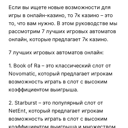
Если вы ищете новые возможности для
игры в онлайн-казино, то 7к казино – это
то, что вам нужно. В этом руководстве мы
рассмотрим 7 лучших игровых автоматов
онлайн, которые предлагает 7к казино.
7 лучших игровых автоматов онлайн:
1. Book of Ra – это классический слот от
Novomatic, который предлагает игрокам
возможность играть в слот с высоким
коэффициентом выигрыша.
2. Starburst – это популярный слот от
NetEnt, который предлагает игрокам
возможность играть в слот с высоким
коэффициентом выигрыша и множеством