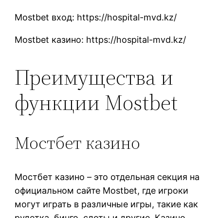
Mostbet вход: https://hospital-mvd.kz/
Mostbet казино: https://hospital-mvd.kz/
Преимущества и
функции Mostbet
Мостбет казино
Мостбет казино – это отдельная секция на
официальном сайте Mostbet, где игроки
могут играть в различные игры, такие как
рулетка, бинго, слоты и другие. Казино