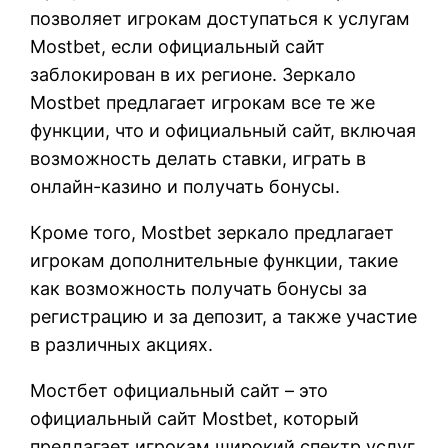
позволяет игрокам доступаться к услугам
Mostbet, если официальный сайт
заблокирован в их регионе. Зеркало
Mostbet предлагает игрокам все те же
функции, что и официальный сайт, включая
возможность делать ставки, играть в
онлайн-казино и получать бонусы.
Кроме того, Mostbet зеркало предлагает
игрокам дополнительные функции, такие
как возможность получать бонусы за
регистрацию и за депозит, а также участие
в различных акциях.
Мостбет официальный сайт – это
официальный сайт Mostbet, который
предлагает игрокам широкий спектр услуг