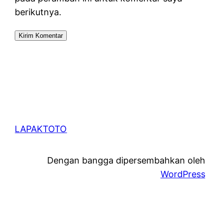
berikutnya.
LAPAKTOTO
Dengan bangga dipersembahkan oleh
WordPress