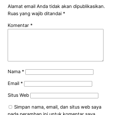
Alamat email Anda tidak akan dipublikasikan.
Ruas yang wajib ditandai
*
Komentar
*
Nama
*
Email
*
Situs Web
Simpan nama, email, dan situs web saya
pada peramban ini untuk komentar saya