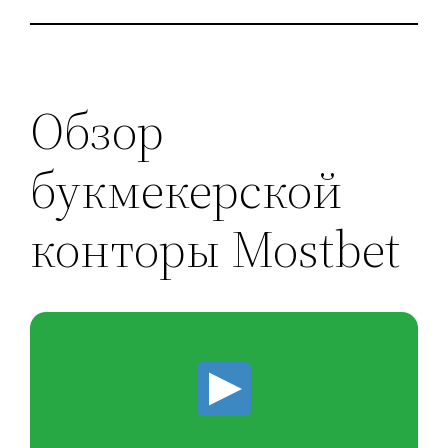
Обзор
букмекерской
конторы Mostbet