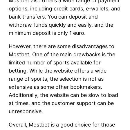
Mostbet also offers a wide range of payment
options, including credit cards, e-wallets, and
bank transfers. You can deposit and
withdraw funds quickly and easily, and the
minimum deposit is only 1 euro.
However, there are some disadvantages to
Mostbet. One of the main drawbacks is the
limited number of sports available for
betting. While the website offers a wide
range of sports, the selection is not as
extensive as some other bookmakers.
Additionally, the website can be slow to load
at times, and the customer support can be
unresponsive.
Overall, Mostbet is a good choice for those