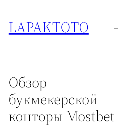
Lewati
ke
LAPAKTOTO
konten
Обзор
букмекерской
конторы Mostbet