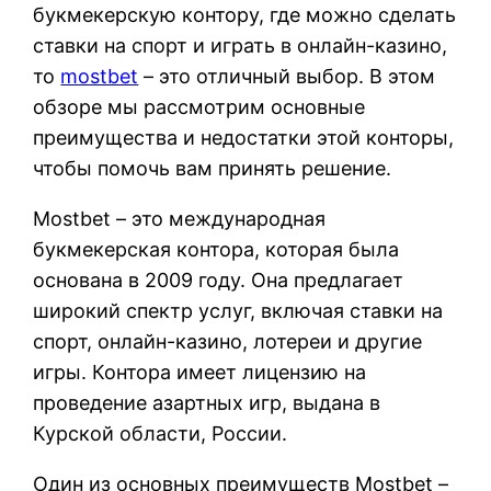
букмекерскую контору, где можно сделать
ставки на спорт и играть в онлайн-казино,
то
mostbet
– это отличный выбор. В этом
обзоре мы рассмотрим основные
преимущества и недостатки этой конторы,
чтобы помочь вам принять решение.
Mostbet – это международная
букмекерская контора, которая была
основана в 2009 году. Она предлагает
широкий спектр услуг, включая ставки на
спорт, онлайн-казино, лотереи и другие
игры. Контора имеет лицензию на
проведение азартных игр, выдана в
Курской области, России.
Один из основных преимуществ Mostbet –